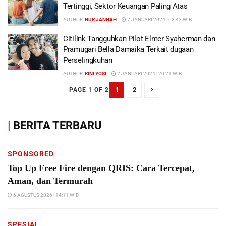
Tertinggi, Sektor Keuangan Paling Atas
AUTHOR:
NUR JANNAH
7 JANUARI 2024 | 03:43 WIB
Citilink Tangguhkan Pilot Elmer Syaherman dan
Pramugari Bella Damaika Terkait dugaan
Perselingkuhan
AUTHOR:
RINI YOSI
2 JANUARI 2024 | 20:21 WIB
1
2
PAGE 1 OF 2
|
BERITA TERBARU
SPONSORED
Top Up Free Fire dengan QRIS: Cara Tercepat,
Aman, dan Termurah
6 AGUSTUS 2026 | 14:11 WIB
SPESIAL