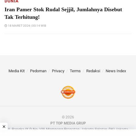
DUNIA
Iran Pamer Stok Rudal Sejjil, Jumlahnya Disebut
Tak Terhitung!
18 MARET 2026 | 00:14 WIB
Media Kit
Pedoman
Privacy
Terms
Redaksi
News Index
© 2026
PT TOP MEDIA GRUP
Jl. Bangka IX D No. VIII, Mampang Prapatan, Jakarta Selatan, DKI Jakarta.
📧 barakdotid[at]gmail.com