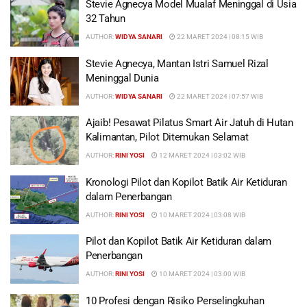
Stevie Agnecya Model Mualaf Meninggal di Usia
32 Tahun
AUTHOR:
WIDYA SANARI
22 MARET 2024 | 08:15 WIB
Stevie Agnecya, Mantan Istri Samuel Rizal
Meninggal Dunia
AUTHOR:
WIDYA SANARI
22 MARET 2024 | 07:57 WIB
Ajaib! Pesawat Pilatus Smart Air Jatuh di Hutan
Kalimantan, Pilot Ditemukan Selamat
AUTHOR:
RINI YOSI
12 MARET 2024 | 03:02 WIB
Kronologi Pilot dan Kopilot Batik Air Ketiduran
dalam Penerbangan
AUTHOR:
RINI YOSI
10 MARET 2024 | 03:08 WIB
Pilot dan Kopilot Batik Air Ketiduran dalam
Penerbangan
AUTHOR:
RINI YOSI
10 MARET 2024 | 03:00 WIB
10 Profesi dengan Risiko Perselingkuhan