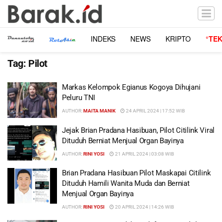
INDEKS
NEWS
KRIPTO
°TE
Tag:
Pilot
Markas Kelompok Egianus Kogoya Dihujani
Peluru TNI
AUTHOR:
MAITA MANIK
24 APRIL 2024 | 17:52 WIB
Jejak Brian Pradana Hasibuan, Pilot Citilink Viral
Dituduh Berniat Menjual Organ Bayinya
AUTHOR:
RINI YOSI
21 APRIL 2024 | 03:08 WIB
Brian Pradana Hasibuan Pilot Maskapai Citilink
Dituduh Hamili Wanita Muda dan Berniat
Menjual Organ Bayinya
AUTHOR:
RINI YOSI
20 APRIL 2024 | 14:26 WIB