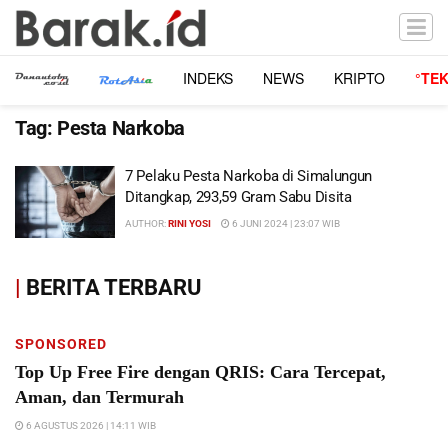
INDEKS
NEWS
KRIPTO
°TE
Tag:
Pesta Narkoba
7 Pelaku Pesta Narkoba di Simalungun
Ditangkap, 293,59 Gram Sabu Disita
AUTHOR:
RINI YOSI
6 JUNI 2024 | 23:07 WIB
|
BERITA TERBARU
SPONSORED
Top Up Free Fire dengan QRIS: Cara Tercepat,
Aman, dan Termurah
6 AGUSTUS 2026 | 14:11 WIB