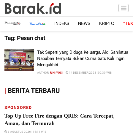
INDEKS
NEWS
KRIPTO
°TE
Tag:
Pesan chat
Tak Seperti yang Diduga Keluarga, Aldi Sahilatua
Nababan Ternyata Bukan Cuma Satu Kali Ingin
Mengakhiri
AUTHOR:
RINI YOSI
14 DESEMBER 2023 | 02:39 WIB
|
BERITA TERBARU
SPONSORED
Top Up Free Fire dengan QRIS: Cara Tercepat,
Aman, dan Termurah
6 AGUSTUS 2026 | 14:11 WIB