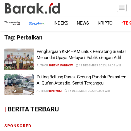
INDEKS
NEWS
KRIPTO
°TE
Tag:
Perbaikan
Penghargaan KKP HAM untuk Pematang Siantar
Menandai Upaya Melayani Publik dengan Adil
AUTHOR:
RHIENA PONDOW
18 DESEMBER 2023 | 19:09 WIB
Puting Beliung Rusak Gedung Pondok Pesantren
Al-Qur’an Attasdiq, Santri Terganggu
AUTHOR:
RINI YOSI
15 DESEMBER 2023 | 03:06 WIB
|
BERITA TERBARU
SPONSORED