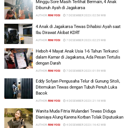
Minggu Sore Masih Terlihat Bermain, 4 Anak
Dibunuh Ayah di Jagakarsa
AUTHOR:
RINI YOSI
7 DESEMBER 2023 | 02:58 WIB
4 Anak di Jagakarsa Tewas Dihabisi Ayah saat
Ibu Dirawat Akibat KDRT
AUTHOR:
RINI YOSI
7 DESEMBER 2023 | 02:25 WIB
Heboh 4 Mayat Anak Usia 1-6 Tahun Terkunci
dalam Kamar di Jagakarsa, Ada Pesan Tertulis
dengan Darah
AUTHOR:
RINI YOSI
7 DESEMBER 2023 | 01:59 WIB
Eddy Sofyan Pengusaha Telur di Gunung Sitoli,
Ditemukan Tewas dengan Tubuh Penuh Luka
Bacok
AUTHOR:
RINI YOSI
4 DESEMBER 2023 | 21:18 WIB
Wanita Muda Fitria Wulandari Tewas Diduga
Dianiaya Alung Karena Korban Tolak Diputuskan
AUTHOR:
RINI YOSI
4 DESEMBER 2023 | 16:42 WIB