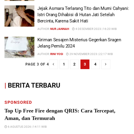
Jejak Asmara Terlarang Tito dan Murni Cahyani:
Istri Orang Dihabisi di Hutan Jati Setelah
Bercinta, Karena Sakit Hati
AUTHOR:
NUR JANNAH
4 DESEMBER 2023 | 16:20 WIB
Kiriman Sesajen Misterius Gegerkan Sragen
Jelang Pemilu 2024
AUTHOR:
RINI YOSI
29 NOVEMBER 2023 | 22:17 WIB
1
2
3
4
PAGE 3 OF 4
|
BERITA TERBARU
SPONSORED
Top Up Free Fire dengan QRIS: Cara Tercepat,
Aman, dan Termurah
6 AGUSTUS 2026 | 14:11 WIB