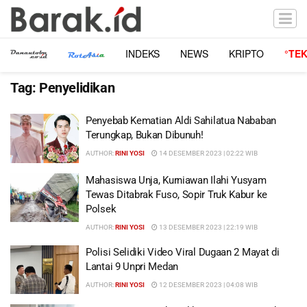
INDEKS
NEWS
KRIPTO
°TE
Tag:
Penyelidikan
Penyebab Kematian Aldi Sahilatua Nababan
Terungkap, Bukan Dibunuh!
AUTHOR:
RINI YOSI
14 DESEMBER 2023 | 02:22 WIB
Mahasiswa Unja, Kurniawan Ilahi Yusyam
Tewas Ditabrak Fuso, Sopir Truk Kabur ke
Polsek
AUTHOR:
RINI YOSI
13 DESEMBER 2023 | 22:19 WIB
Polisi Selidiki Video Viral Dugaan 2 Mayat di
Lantai 9 Unpri Medan
AUTHOR:
RINI YOSI
12 DESEMBER 2023 | 04:08 WIB