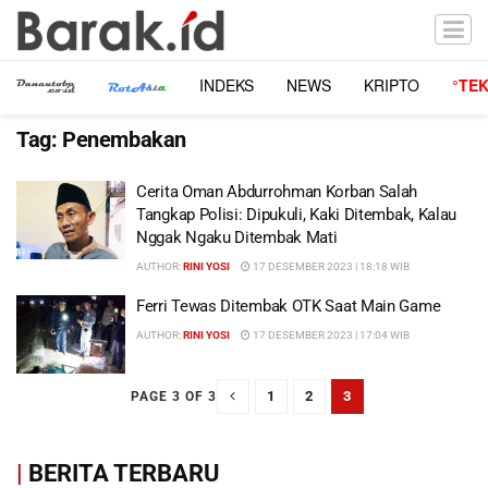
INDEKS
NEWS
KRIPTO
°TE
Tag:
Penembakan
Cerita Oman Abdurrohman Korban Salah
Tangkap Polisi: Dipukuli, Kaki Ditembak, Kalau
Nggak Ngaku Ditembak Mati
AUTHOR:
RINI YOSI
17 DESEMBER 2023 | 18:18 WIB
Ferri Tewas Ditembak OTK Saat Main Game
AUTHOR:
RINI YOSI
17 DESEMBER 2023 | 17:04 WIB
1
2
3
PAGE 3 OF 3
|
BERITA TERBARU