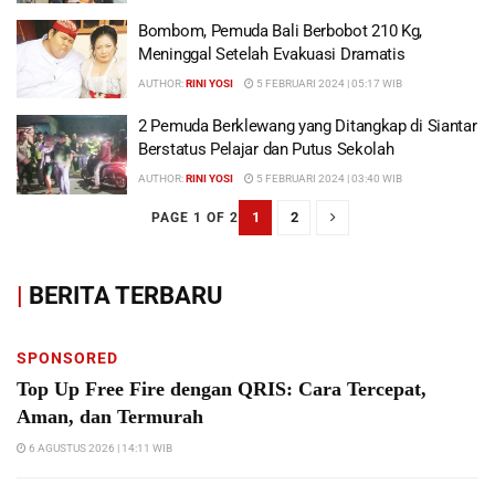
Bombom, Pemuda Bali Berbobot 210 Kg,
Meninggal Setelah Evakuasi Dramatis
AUTHOR:
RINI YOSI
5 FEBRUARI 2024 | 05:17 WIB
2 Pemuda Berklewang yang Ditangkap di Siantar
Berstatus Pelajar dan Putus Sekolah
AUTHOR:
RINI YOSI
5 FEBRUARI 2024 | 03:40 WIB
1
2
PAGE 1 OF 2
|
BERITA TERBARU
SPONSORED
Top Up Free Fire dengan QRIS: Cara Tercepat,
Aman, dan Termurah
6 AGUSTUS 2026 | 14:11 WIB