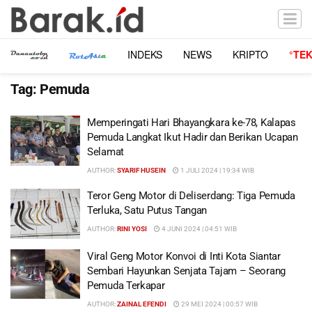
INDEKS
NEWS
KRIPTO
°TE
Tag:
Pemuda
Memperingati Hari Bhayangkara ke-78, Kalapas
Pemuda Langkat Ikut Hadir dan Berikan Ucapan
Selamat
AUTHOR:
SYARIF HUSEIN
1 JULI 2024 | 19:34 WIB
Teror Geng Motor di Deliserdang: Tiga Pemuda
Terluka, Satu Putus Tangan
AUTHOR:
RINI YOSI
4 JUNI 2024 | 04:51 WIB
Viral Geng Motor Konvoi di Inti Kota Siantar
Sembari Hayunkan Senjata Tajam – Seorang
Pemuda Terkapar
AUTHOR:
ZAINAL EFENDI
29 MEI 2024 | 00:57 WIB