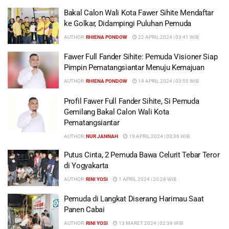
Bakal Calon Wali Kota Fawer Sihite Mendaftar
ke Golkar, Didampingi Puluhan Pemuda
AUTHOR:
RHIENA PONDOW
22 APRIL 2024 | 03:41 WIB
Fawer Full Fander Sihite: Pemuda Visioner Siap
Pimpin Pematangsiantar Menuju Kemajuan
AUTHOR:
RHIENA PONDOW
19 APRIL 2024 | 03:55 WIB
Profil Fawer Full Fander Sihite, Si Pemuda
Gemilang Bakal Calon Wali Kota
Pematangsiantar
AUTHOR:
NUR JANNAH
19 APRIL 2024 | 03:36 WIB
Putus Cinta, 2 Pemuda Bawa Celurit Tebar Teror
di Yogyakarta
AUTHOR:
RINI YOSI
1 APRIL 2024 | 20:28 WIB
Pemuda di Langkat Diserang Harimau Saat
Panen Cabai
AUTHOR:
RINI YOSI
13 MARET 2024 | 02:39 WIB