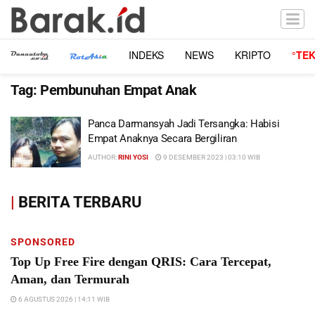
INDEKS
NEWS
KRIPTO
°TE
Tag:
Pembunuhan Empat Anak
Panca Darmansyah Jadi Tersangka: Habisi
Empat Anaknya Secara Bergiliran
AUTHOR:
RINI YOSI
9 DESEMBER 2023 | 03:10 WIB
|
BERITA TERBARU
SPONSORED
Top Up Free Fire dengan QRIS: Cara Tercepat,
Aman, dan Termurah
6 AGUSTUS 2026 | 14:11 WIB