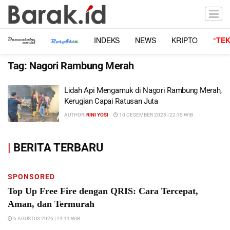
INDEKS
NEWS
KRIPTO
°TE
Tag:
Nagori Rambung Merah
Lidah Api Mengamuk di Nagori Rambung Merah,
Kerugian Capai Ratusan Juta
AUTHOR:
RINI YOSI
10 DESEMBER 2023 | 22:15 WIB
|
BERITA TERBARU
SPONSORED
Top Up Free Fire dengan QRIS: Cara Tercepat,
Aman, dan Termurah
6 AGUSTUS 2026 | 14:11 WIB