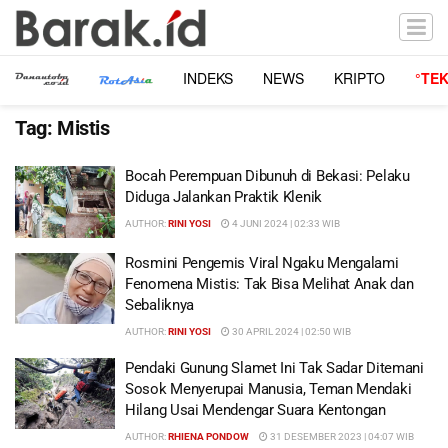
INDEKS
NEWS
KRIPTO
°TE
Tag:
Mistis
Bocah Perempuan Dibunuh di Bekasi: Pelaku
Diduga Jalankan Praktik Klenik
AUTHOR:
RINI YOSI
4 JUNI 2024 | 02:33 WIB
Rosmini Pengemis Viral Ngaku Mengalami
Fenomena Mistis: Tak Bisa Melihat Anak dan
Sebaliknya
AUTHOR:
RINI YOSI
30 APRIL 2024 | 02:50 WIB
Pendaki Gunung Slamet Ini Tak Sadar Ditemani
Sosok Menyerupai Manusia, Teman Mendaki
Hilang Usai Mendengar Suara Kentongan
AUTHOR:
RHIENA PONDOW
31 DESEMBER 2023 | 04:07 WIB