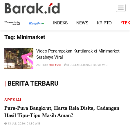
INDEKS
NEWS
KRIPTO
°TE
Tag:
Minimarket
Video Penampakan Kuntilanak di Minimarket
Surabaya Viral
AUTHOR:
RINI YOSI
8 DESEMBER 2023 | 03:31 WIB
|
BERITA TERBARU
SPESIAL
Pura-Pura Bangkrut, Harta Rela Disita, Cadangan
Hasil Tipu-Tipu Masih Aman?
13 JULI 2026 | 01:36 WIB