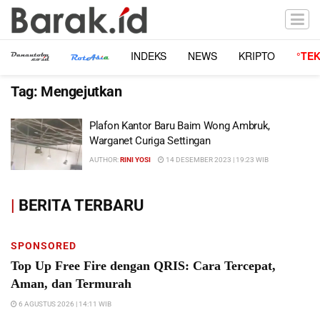
INDEKS
NEWS
KRIPTO
°TE
Tag:
Mengejutkan
Plafon Kantor Baru Baim Wong Ambruk,
Warganet Curiga Settingan
AUTHOR:
RINI YOSI
14 DESEMBER 2023 | 19:23 WIB
|
BERITA TERBARU
SPONSORED
Top Up Free Fire dengan QRIS: Cara Tercepat,
Aman, dan Termurah
6 AGUSTUS 2026 | 14:11 WIB