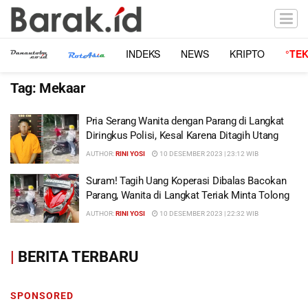
INDEKS
NEWS
KRIPTO
°TE
Tag:
Mekaar
Pria Serang Wanita dengan Parang di Langkat
Diringkus Polisi, Kesal Karena Ditagih Utang
AUTHOR:
RINI YOSI
10 DESEMBER 2023 | 23:12 WIB
Suram! Tagih Uang Koperasi Dibalas Bacokan
Parang, Wanita di Langkat Teriak Minta Tolong
AUTHOR:
RINI YOSI
10 DESEMBER 2023 | 22:32 WIB
|
BERITA TERBARU
SPONSORED