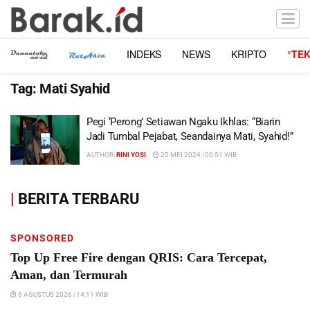
INDEKS
NEWS
KRIPTO
°TE
Tag:
Mati Syahid
Pegi ‘Perong’ Setiawan Ngaku Ikhlas: “Biarin
Jadi Tumbal Pejabat, Seandainya Mati, Syahid!”
AUTHOR:
RINI YOSI
25 MEI 2024 | 00:51 WIB
|
BERITA TERBARU
SPONSORED
Top Up Free Fire dengan QRIS: Cara Tercepat,
Aman, dan Termurah
6 AGUSTUS 2026 | 14:11 WIB