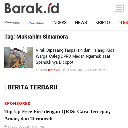
INDEKS
NEWS
KRIPTO
°TE
Tag:
Makrahim Simamora
Viral! Dipasang Tanpa Izin dan Halangi Kios
Warga, Caleg DPRD Medan Ngamuk saat
Spanduknya Dicopot
AUTHOR:
RINI YOSI
15 DESEMBER 2023 | 04:28 WIB
|
BERITA TERBARU
SPONSORED
Top Up Free Fire dengan QRIS: Cara Tercepat,
Aman, dan Termurah
6 AGUSTUS 2026 | 14:11 WIB