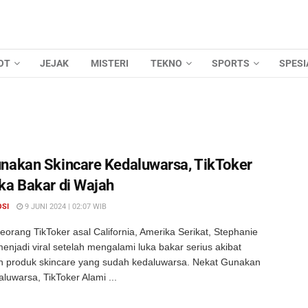
OT
JEJAK
MISTERI
TEKNO
SPORTS
SPESI
nakan Skincare Kedaluwarsa, TikToker
ka Bakar di Wajah
OSI
9 JUNI 2024 | 02:07 WIB
orang TikToker asal California, Amerika Serikat, Stephanie
enjadi viral setelah mengalami luka bakar serius akibat
produk skincare yang sudah kedaluwarsa. Nekat Gunakan
luwarsa, TikToker Alami ...