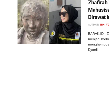
Zhafirah
Mahasisw
Dirawat I
AUTHOR:
RINI Y
BARAK.ID - Z
menjadi korb
menghembusk
Djamil ...