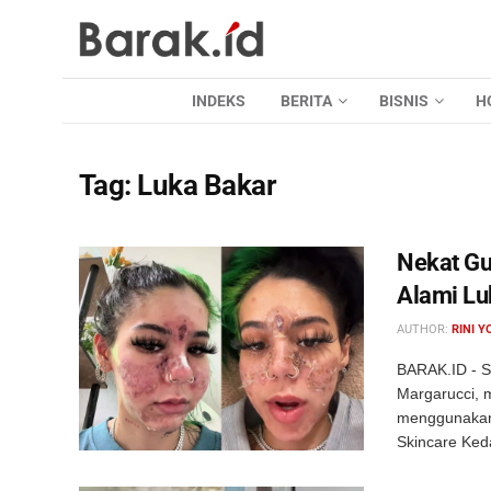
INDEKS
BERITA
BISNIS
H
Tag:
Luka Bakar
Nekat Gu
Alami Lu
AUTHOR:
RINI Y
BARAK.ID - Se
Margarucci, m
menggunakan 
Skincare Keda