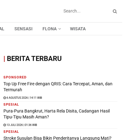
AL
SENSASI
FLONA
WISATA
|
BERITA TERBARU
SPONSORED
Top Up Free Fire dengan QRIS: Cara Tercepat, Aman, dan
Termurah
6 AGUSTUS 2026 | 14:11 WIB
SPESIAL
Pura-Pura Bangkrut, Harta Rela Disita, Cadangan Hasil
Tipu-Tipu Masih Aman?
13 JULI 2026 | 01:36 WIB
SPESIAL
Stroke Susulan Bisa Bikin Penderitanya Langsung Mati?