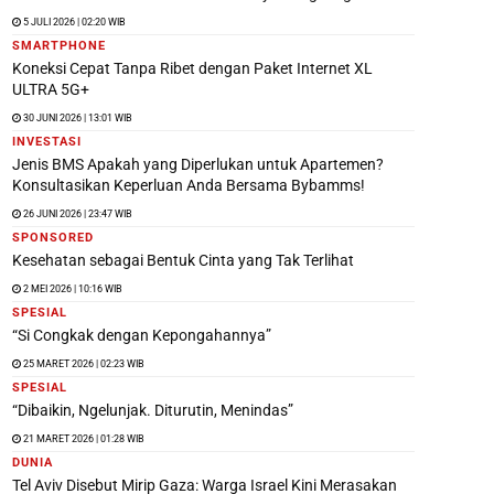
5 JULI 2026 | 02:20 WIB
SMARTPHONE
Koneksi Cepat Tanpa Ribet dengan Paket Internet XL
ULTRA 5G+
30 JUNI 2026 | 13:01 WIB
INVESTASI
Jenis BMS Apakah yang Diperlukan untuk Apartemen?
Konsultasikan Keperluan Anda Bersama Bybamms!
26 JUNI 2026 | 23:47 WIB
SPONSORED
Kesehatan sebagai Bentuk Cinta yang Tak Terlihat
2 MEI 2026 | 10:16 WIB
SPESIAL
“Si Congkak dengan Kepongahannya”
25 MARET 2026 | 02:23 WIB
SPESIAL
“Dibaikin, Ngelunjak. Diturutin, Menindas”
21 MARET 2026 | 01:28 WIB
DUNIA
Tel Aviv Disebut Mirip Gaza: Warga Israel Kini Merasakan