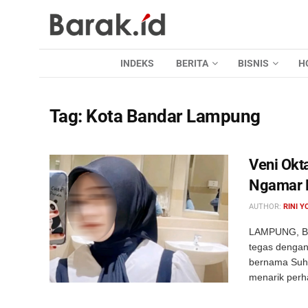
INDEKS
BERITA
BISNIS
H
Tag:
Kota Bandar Lampung
Veni Okt
Ngamar 
AUTHOR:
RINI Y
LAMPUNG, BA
tegas dengan
bernama Suha
menarik perhat