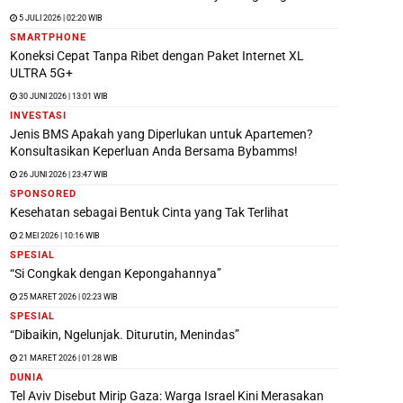
5 JULI 2026 | 02:20 WIB
SMARTPHONE
Koneksi Cepat Tanpa Ribet dengan Paket Internet XL
ULTRA 5G+
30 JUNI 2026 | 13:01 WIB
INVESTASI
Jenis BMS Apakah yang Diperlukan untuk Apartemen?
Konsultasikan Keperluan Anda Bersama Bybamms!
26 JUNI 2026 | 23:47 WIB
SPONSORED
Kesehatan sebagai Bentuk Cinta yang Tak Terlihat
2 MEI 2026 | 10:16 WIB
SPESIAL
“Si Congkak dengan Kepongahannya”
25 MARET 2026 | 02:23 WIB
SPESIAL
“Dibaikin, Ngelunjak. Diturutin, Menindas”
21 MARET 2026 | 01:28 WIB
DUNIA
Tel Aviv Disebut Mirip Gaza: Warga Israel Kini Merasakan