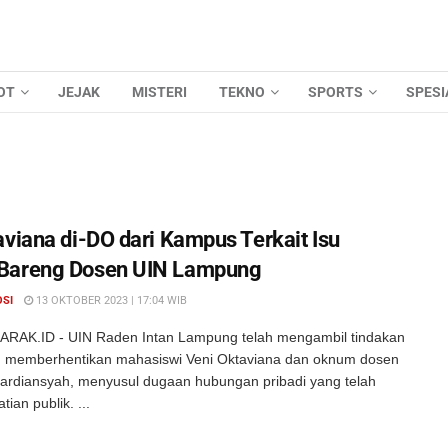
OT
JEJAK
MISTERI
TEKNO
SPORTS
SPESI
aviana di-DO dari Kampus Terkait Isu
Bareng Dosen UIN Lampung
OSI
13 OKTOBER 2023 | 17:04 WIB
RAK.ID - UIN Raden Intan Lampung telah mengambil tindakan
 memberhentikan mahasiswi Veni Oktaviana dan oknum dosen
rdiansyah, menyusul dugaan hubungan pribadi yang telah
ian publik. ...