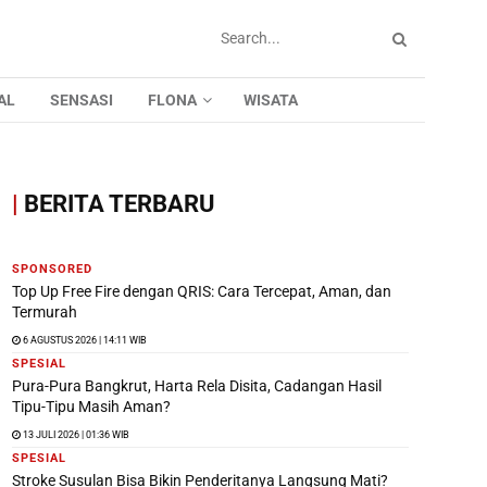
AL
SENSASI
FLONA
WISATA
|
BERITA TERBARU
SPONSORED
Top Up Free Fire dengan QRIS: Cara Tercepat, Aman, dan
Termurah
6 AGUSTUS 2026 | 14:11 WIB
SPESIAL
Pura-Pura Bangkrut, Harta Rela Disita, Cadangan Hasil
Tipu-Tipu Masih Aman?
13 JULI 2026 | 01:36 WIB
SPESIAL
Stroke Susulan Bisa Bikin Penderitanya Langsung Mati?