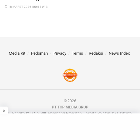
18 MARET 2026 | 00:14 WIB
Media Kit
Pedoman
Privacy
Terms
Redaksi
News Index
© 2026
PT TOP MEDIA GRUP
Jl. Bangka IX D No. VIII, Mampang Prapatan, Jakarta Selatan, DKI Jakarta.
📧 barakdotid[at]gmail.com