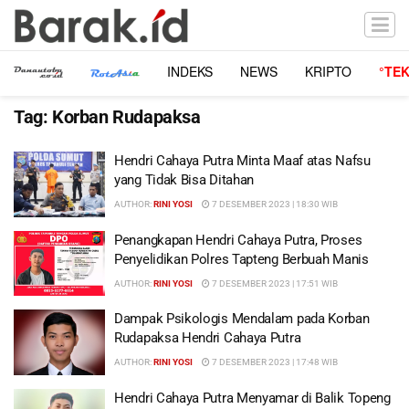
INDEKS
NEWS
KRIPTO
°TE
Tag:
Korban Rudapaksa
Hendri Cahaya Putra Minta Maaf atas Nafsu
yang Tidak Bisa Ditahan
AUTHOR:
RINI YOSI
7 DESEMBER 2023 | 18:30 WIB
Penangkapan Hendri Cahaya Putra, Proses
Penyelidikan Polres Tapteng Berbuah Manis
AUTHOR:
RINI YOSI
7 DESEMBER 2023 | 17:51 WIB
Dampak Psikologis Mendalam pada Korban
Rudapaksa Hendri Cahaya Putra
AUTHOR:
RINI YOSI
7 DESEMBER 2023 | 17:48 WIB
Hendri Cahaya Putra Menyamar di Balik Topeng