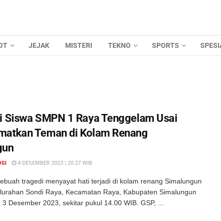
OT
JEJAK
MISTERI
TEKNO
SPORTS
SPESI
i Siswa SMPN 1 Raya Tenggelam Usai
matkan Teman di Kolam Renang
gun
OSI
4 DESEMBER 2023 | 20:27 WIB
ebuah tragedi menyayat hati terjadi di kolam renang Simalungun
Kelurahan Sondi Raya, Kecamatan Raya, Kabupaten Simalungun
 3 Desember 2023, sekitar pukul 14.00 WIB. GSP, ...