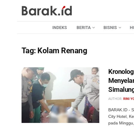
INDEKS
BERITA
BISNIS
H
Tag:
Kolam Renang
Kronolog
Menyela
Simalun
AUTHOR:
RINI Y
BARAK.ID - S
City Hotel, 
pada Minggu,