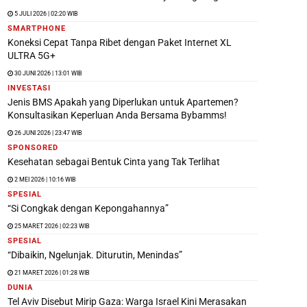
5 JULI 2026 | 02:20 WIB
SMARTPHONE
Koneksi Cepat Tanpa Ribet dengan Paket Internet XL
ULTRA 5G+
30 JUNI 2026 | 13:01 WIB
INVESTASI
Jenis BMS Apakah yang Diperlukan untuk Apartemen?
Konsultasikan Keperluan Anda Bersama Bybamms!
26 JUNI 2026 | 23:47 WIB
SPONSORED
Kesehatan sebagai Bentuk Cinta yang Tak Terlihat
2 MEI 2026 | 10:16 WIB
SPESIAL
“Si Congkak dengan Kepongahannya”
25 MARET 2026 | 02:23 WIB
SPESIAL
“Dibaikin, Ngelunjak. Diturutin, Menindas”
21 MARET 2026 | 01:28 WIB
DUNIA
Tel Aviv Disebut Mirip Gaza: Warga Israel Kini Merasakan