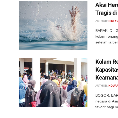
Aksi Her
Tragis d
AUTHOR:
RINI Y
BARAK.ID - G
kolam renang 
setelah ia be
Kolam Re
Kapasita
Keaman
AUTHOR:
NOURA
BOGOR, BARA
negara di Asi
favorit bagi 