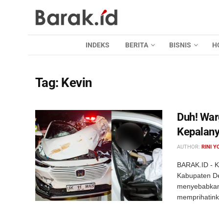
INDEKS
BERITA
BISNIS
H
Tag:
Kevin
Duh! War
Kepalan
AUTHOR:
RINI Y
BARAK.ID - K
Kabupaten De
menyebabkan
memprihatinka