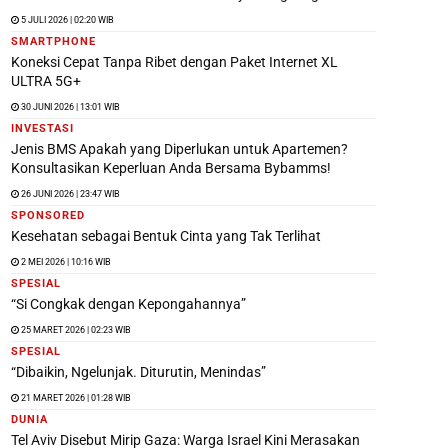
5 JULI 2026 | 02:20 WIB
SMARTPHONE
Koneksi Cepat Tanpa Ribet dengan Paket Internet XL
ULTRA 5G+
30 JUNI 2026 | 13:01 WIB
INVESTASI
Jenis BMS Apakah yang Diperlukan untuk Apartemen?
Konsultasikan Keperluan Anda Bersama Bybamms!
26 JUNI 2026 | 23:47 WIB
SPONSORED
Kesehatan sebagai Bentuk Cinta yang Tak Terlihat
2 MEI 2026 | 10:16 WIB
SPESIAL
“Si Congkak dengan Kepongahannya”
25 MARET 2026 | 02:23 WIB
SPESIAL
“Dibaikin, Ngelunjak. Diturutin, Menindas”
21 MARET 2026 | 01:28 WIB
DUNIA
Tel Aviv Disebut Mirip Gaza: Warga Israel Kini Merasakan