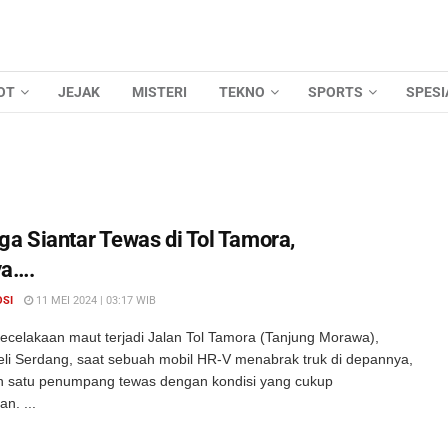
OT
JEJAK
MISTERI
TEKNO
SPORTS
SPESI
ga Siantar Tewas di Tol Tamora,
ya….
OSI
11 MEI 2024 | 03:17 WIB
ecelakaan maut terjadi Jalan Tol Tamora (Tanjung Morawa),
li Serdang, saat sebuah mobil HR-V menabrak truk di depannya,
 satu penumpang tewas dengan kondisi yang cukup
n. ...