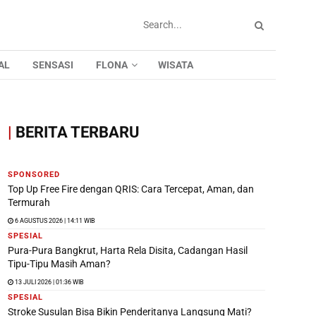
AL
SENSASI
FLONA
WISATA
|
BERITA TERBARU
SPONSORED
Top Up Free Fire dengan QRIS: Cara Tercepat, Aman, dan
Termurah
6 AGUSTUS 2026 | 14:11 WIB
SPESIAL
Pura-Pura Bangkrut, Harta Rela Disita, Cadangan Hasil
Tipu-Tipu Masih Aman?
13 JULI 2026 | 01:36 WIB
SPESIAL
Stroke Susulan Bisa Bikin Penderitanya Langsung Mati?