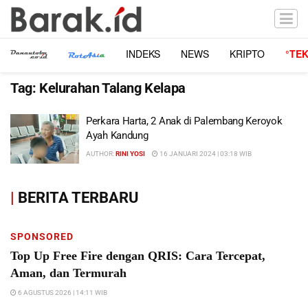
INDEKS
NEWS
KRIPTO
°TE
Tag:
Kelurahan Talang Kelapa
Perkara Harta, 2 Anak di Palembang Keroyok
Ayah Kandung
AUTHOR:
RINI YOSI
16 JANUARI 2024 | 03:18 WIB
|
BERITA TERBARU
SPONSORED
Top Up Free Fire dengan QRIS: Cara Tercepat,
Aman, dan Termurah
6 AGUSTUS 2026 | 14:11 WIB