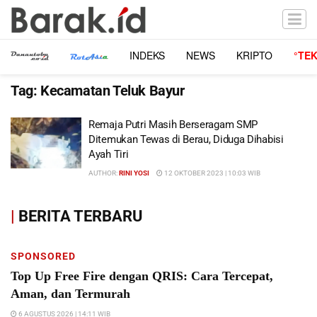
INDEKS
NEWS
KRIPTO
°TE
Tag:
Kecamatan Teluk Bayur
Remaja Putri Masih Berseragam SMP
Ditemukan Tewas di Berau, Diduga Dihabisi
Ayah Tiri
AUTHOR:
RINI YOSI
12 OKTOBER 2023 | 10:03 WIB
|
BERITA TERBARU
SPONSORED
Top Up Free Fire dengan QRIS: Cara Tercepat,
Aman, dan Termurah
6 AGUSTUS 2026 | 14:11 WIB