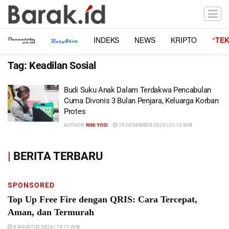
INDEKS
NEWS
KRIPTO
°TE
Tag:
Keadilan Sosial
Budi Suku Anak Dalam Terdakwa Pencabulan
Cuma Divonis 3 Bulan Penjara, Keluarga Korban
Protes
AUTHOR:
RINI YOSI
15 DESEMBER 2023 | 21:10 WIB
|
BERITA TERBARU
SPONSORED
Top Up Free Fire dengan QRIS: Cara Tercepat,
Aman, dan Termurah
6 AGUSTUS 2026 | 14:11 WIB