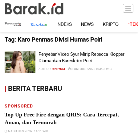
INDEKS
NEWS
KRIPTO
°TE
Tag:
Karo Penmas Divisi Humas Polri
Penyebar Video Syur Mirip Rebecca Klopper
Diamankan Bareskrim Polri
AUTHOR:
RINI YOSI
8 OKTOBER 2023 | 03:03 WIB
|
BERITA TERBARU
SPONSORED
Top Up Free Fire dengan QRIS: Cara Tercepat,
Aman, dan Termurah
6 AGUSTUS 2026 | 14:11 WIB