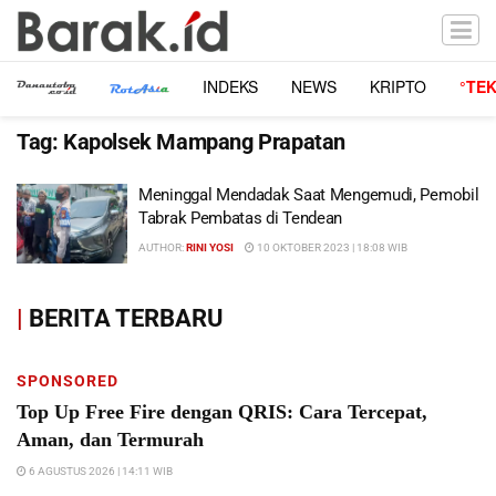
INDEKS
NEWS
KRIPTO
°TE
Tag:
Kapolsek Mampang Prapatan
Meninggal Mendadak Saat Mengemudi, Pemobil
Tabrak Pembatas di Tendean
AUTHOR:
RINI YOSI
10 OKTOBER 2023 | 18:08 WIB
|
BERITA TERBARU
SPONSORED
Top Up Free Fire dengan QRIS: Cara Tercepat,
Aman, dan Termurah
6 AGUSTUS 2026 | 14:11 WIB