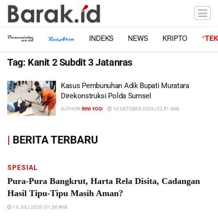
INDEKS
NEWS
KRIPTO
°TE
Tag:
Kanit 2 Subdit 3 Jatanras
Kasus Pembunuhan Adik Bupati Muratara
Direkonstruksi Polda Sumsel
AUTHOR:
RINI YOSI
10 OKTOBER 2023 | 22:51 WIB
|
BERITA TERBARU
SPESIAL
Pura-Pura Bangkrut, Harta Rela Disita, Cadangan
Hasil Tipu-Tipu Masih Aman?
13 JULI 2026 | 01:36 WIB