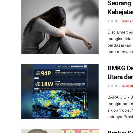
Seorang 
Kebejata
AUTHOR:
RINI Y
Disclaimer: Ar
mungkin tida
berdasarkan 
atau menyala
BMKG Det
Utara dan
AUTHOR:
RHIEN
BARAK.ID - B
mengimbau ma
siklon tropis
satunya Provin