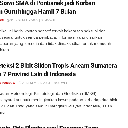
Siswi SMA di Pontianak jadi Korban
n Guru hingga Hamil 7 Bulan
OSI
31 DESEMBER 2023 | 00:46 WIB
tikel ini berisi konten sensitif terkait kekerasan seksual dan
k sesuai untuk semua pembaca. Informasi yang disajikan
laporan yang tersedia dan tidak dimaksudkan untuk menuduh
hkan ...
eksi 2 Bibit Siklon Tropis Ancam Sumatera
 7 Provinsi Lain di Indonesia
A PONDOW
23 DESEMBER 2023 | 20:00 WIB
adan Meteorologi, Klimatologi, dan Geofisika (BMKG)
syarakat untuk meningkatkan kewaspadaan terhadap dua bibit
, 94P dan 18W, yang saat ini mengitari wilayah Indonesia, salah
si ...