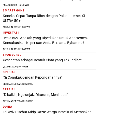
5 JULI 2026 | 02:20 WIB
SMARTPHONE
Koneksi Cepat Tanpa Ribet dengan Paket Internet XL
ULTRA 5G+
30 JUNI 2026 | 13:01 WIB
INVESTASI
Jenis BMS Apakah yang Diperlukan untuk Apartemen?
Konsultasikan Keperluan Anda Bersama Bybamms!
26 JUNI 2026 | 23:47 WIB
SPONSORED
Kesehatan sebagai Bentuk Cinta yang Tak Terlihat
2 MEI 2026 | 10:16 WIB
SPESIAL
“Si Congkak dengan Kepongahannya”
25 MARET 2026 | 02:23 WIB
SPESIAL
“Dibaikin, Ngelunjak. Diturutin, Menindas”
21 MARET 2026 | 01:28 WIB
DUNIA
Tel Aviv Disebut Mirip Gaza: Warga Israel Kini Merasakan