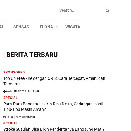
AL
SENSASI
FLONA
WISATA
|
BERITA TERBARU
SPONSORED
Top Up Free Fire dengan QRIS: Cara Tercepat, Aman, dan
Termurah
6 AGUSTUS 2026 | 14:11 WIB
SPESIAL
Pura-Pura Bangkrut, Harta Rela Disita, Cadangan Hasil
Tipu-Tipu Masih Aman?
13 JULI 2026 | 01:36 WIB
SPESIAL
Stroke Susulan Bisa Bikin Penderitanya Langsung Mati?