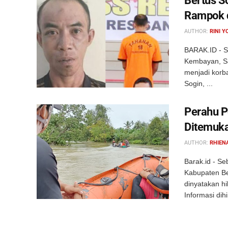
Bertus S
Rampok d
AUTHOR:
RINI Y
BARAK.ID - S
Kembayan, San
menjadi korb
Sogin, ...
Perahu P
Ditemuka
AUTHOR:
RHIEN
Barak.id - S
Kabupaten Be
dinyatakan h
Informasi dihi