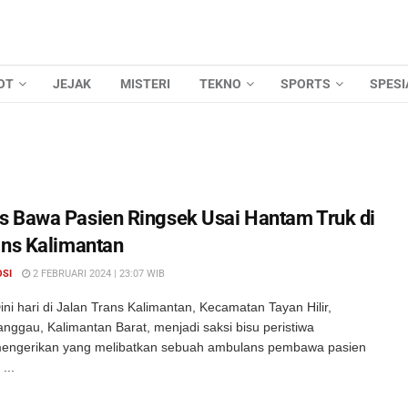
OT
JEJAK
MISTERI
TEKNO
SPORTS
SPESI
 Bawa Pasien Ringsek Usai Hantam Truk di
ans Kalimantan
OSI
2 FEBRUARI 2024 | 23:07 WIB
ni hari di Jalan Trans Kalimantan, Kecamatan Tayan Hilir,
nggau, Kalimantan Barat, menjadi saksi bisu peristiwa
mengerikan yang melibatkan sebuah ambulans pembawa pasien
...