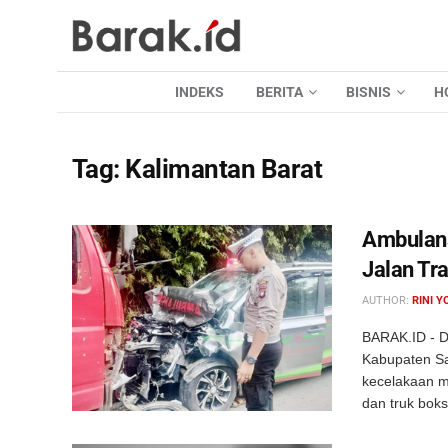
INDEKS
BERITA
BISNIS
H
Tag:
Kalimantan Barat
Ambulans
Jalan Tr
AUTHOR:
RINI Y
BARAK.ID - Di
Kabupaten Sa
kecelakaan 
dan truk boks 