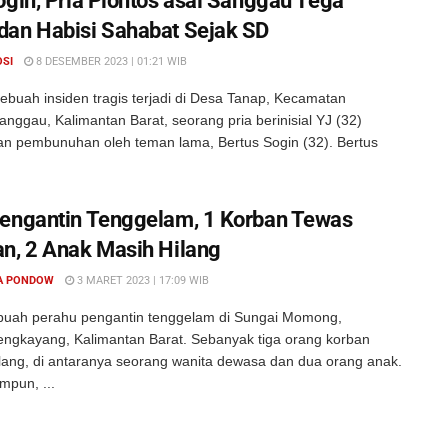
ogin, Pria Plontos asal Sanggau Tega
an Habisi Sahabat Sejak SD
OSI
8 DESEMBER 2023 | 01:21 WIB
ebuah insiden tragis terjadi di Desa Tanap, Kecamatan
ggau, Kalimantan Barat, seorang pria berinisial YJ (32)
an pembunuhan oleh teman lama, Bertus Sogin (32). Bertus
engantin Tenggelam, 1 Korban Tewas
n, 2 Anak Masih Hilang
A PONDOW
3 MARET 2023 | 17:09 WIB
ebuah perahu pengantin tenggelam di Sungai Momong,
ngkayang, Kalimantan Barat. Sebanyak tiga orang korban
ilang, di antaranya seorang wanita dewasa dan dua orang anak.
mpun, ...