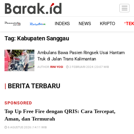
INDEKS
NEWS
KRIPTO
°TE
Tag:
Kabupaten Sanggau
Ambulans Bawa Pasien Ringsek Usai Hantam
Truk di Jalan Trans Kalimantan
AUTHOR:
RINI YOSI
2 FEBRUARI 2024 | 23:07 WIB
|
BERITA TERBARU
SPONSORED
Top Up Free Fire dengan QRIS: Cara Tercepat,
Aman, dan Termurah
6 AGUSTUS 2026 | 14:11 WIB