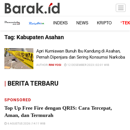
INDEKS
NEWS
KRIPTO
°TE
Tag:
Kabupaten Asahan
Apri Kurniawan Bunuh Ibu Kandung di Asahan,
Pernah Dipenjara dan Sering Konsumsi Narkoba
AUTHOR:
RINI YOSI
12 DESEMBER 2023 | 02:01 WIB
|
BERITA TERBARU
SPONSORED
Top Up Free Fire dengan QRIS: Cara Tercepat,
Aman, dan Termurah
6 AGUSTUS 2026 | 14:11 WIB