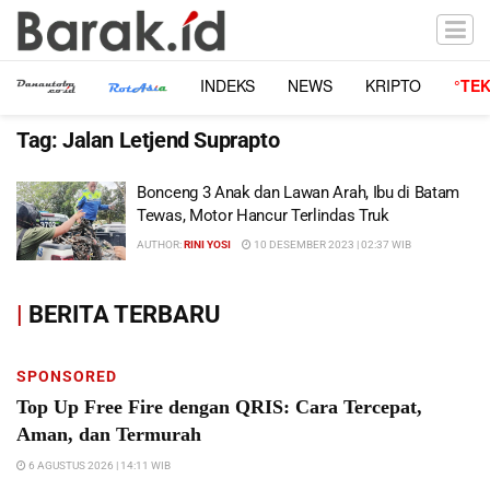
INDEKS
NEWS
KRIPTO
°TE
Tag:
Jalan Letjend Suprapto
Bonceng 3 Anak dan Lawan Arah, Ibu di Batam
Tewas, Motor Hancur Terlindas Truk
AUTHOR:
RINI YOSI
10 DESEMBER 2023 | 02:37 WIB
|
BERITA TERBARU
SPONSORED
Top Up Free Fire dengan QRIS: Cara Tercepat,
Aman, dan Termurah
6 AGUSTUS 2026 | 14:11 WIB