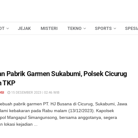
OT
JEJAK
MISTERI
TEKNO
SPORTS
SPESI
n Pabrik Garmen Sukabumi, Polsek Cicurug
n TKP
OSI
15 DESEMBER 2023 | 02:46 WIB
ebuah pabrik garmen PT. HJ Busana di Cicurug, Sukabumi, Jawa
lami kebakaran pada Rabu malam (13/12/2023). Kapolsek
mpol Mangapul Simangunsong, bersama anggotanya, segera
lokasi kejadian ...