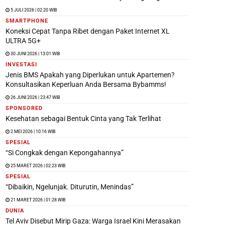
5 JULI 2026 | 02:20 WIB
SMARTPHONE
Koneksi Cepat Tanpa Ribet dengan Paket Internet XL
ULTRA 5G+
30 JUNI 2026 | 13:01 WIB
INVESTASI
Jenis BMS Apakah yang Diperlukan untuk Apartemen?
Konsultasikan Keperluan Anda Bersama Bybamms!
26 JUNI 2026 | 23:47 WIB
SPONSORED
Kesehatan sebagai Bentuk Cinta yang Tak Terlihat
2 MEI 2026 | 10:16 WIB
SPESIAL
“Si Congkak dengan Kepongahannya”
25 MARET 2026 | 02:23 WIB
SPESIAL
“Dibaikin, Ngelunjak. Diturutin, Menindas”
21 MARET 2026 | 01:28 WIB
DUNIA
Tel Aviv Disebut Mirip Gaza: Warga Israel Kini Merasakan