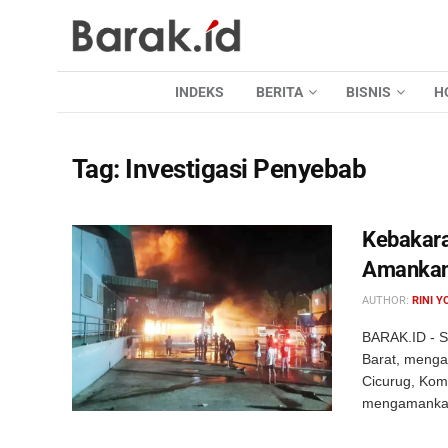
INDEKS
BERITA
BISNIS
H
Tag:
Investigasi Penyebab
Kebakara
Amanka
AUTHOR:
RINI Y
BARAK.ID - S
Barat, menga
Cicurug, Ko
mengamankan 