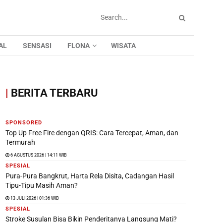
AL
SENSASI
FLONA
WISATA
|
BERITA TERBARU
SPONSORED
Top Up Free Fire dengan QRIS: Cara Tercepat, Aman, dan
Termurah
6 AGUSTUS 2026 | 14:11 WIB
SPESIAL
Pura-Pura Bangkrut, Harta Rela Disita, Cadangan Hasil
Tipu-Tipu Masih Aman?
13 JULI 2026 | 01:36 WIB
SPESIAL
Stroke Susulan Bisa Bikin Penderitanya Langsung Mati?