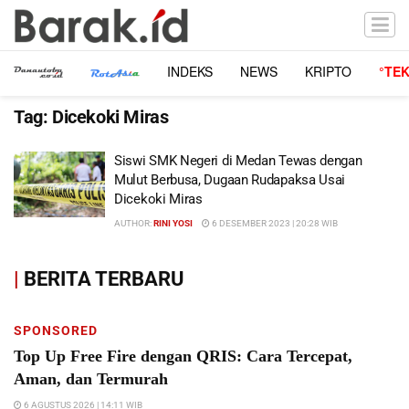
INDEKS
NEWS
KRIPTO
°TE
Tag:
Dicekoki Miras
Siswi SMK Negeri di Medan Tewas dengan
Mulut Berbusa, Dugaan Rudapaksa Usai
Dicekoki Miras
AUTHOR:
RINI YOSI
6 DESEMBER 2023 | 20:28 WIB
|
BERITA TERBARU
SPONSORED
Top Up Free Fire dengan QRIS: Cara Tercepat,
Aman, dan Termurah
6 AGUSTUS 2026 | 14:11 WIB