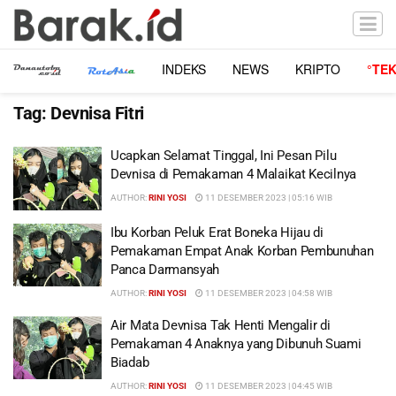
INDEKS
NEWS
KRIPTO
°TE
Tag:
Devnisa Fitri
Ucapkan Selamat Tinggal, Ini Pesan Pilu
Devnisa di Pemakaman 4 Malaikat Kecilnya
AUTHOR:
RINI YOSI
11 DESEMBER 2023 | 05:16 WIB
Ibu Korban Peluk Erat Boneka Hijau di
Pemakaman Empat Anak Korban Pembunuhan
Panca Darmansyah
AUTHOR:
RINI YOSI
11 DESEMBER 2023 | 04:58 WIB
Air Mata Devnisa Tak Henti Mengalir di
Pemakaman 4 Anaknya yang Dibunuh Suami
Biadab
AUTHOR:
RINI YOSI
11 DESEMBER 2023 | 04:45 WIB