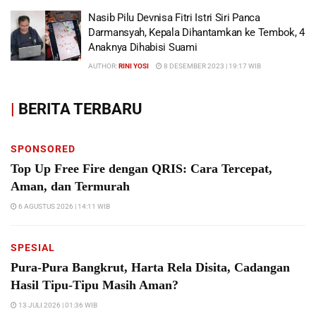
Nasib Pilu Devnisa Fitri Istri Siri Panca
Darmansyah, Kepala Dihantamkan ke Tembok, 4
Anaknya Dihabisi Suami
AUTHOR:
RINI YOSI
8 DESEMBER 2023 | 19:17 WIB
|
BERITA TERBARU
SPONSORED
Top Up Free Fire dengan QRIS: Cara Tercepat,
Aman, dan Termurah
6 AGUSTUS 2026 | 14:11 WIB
SPESIAL
Pura-Pura Bangkrut, Harta Rela Disita, Cadangan
Hasil Tipu-Tipu Masih Aman?
13 JULI 2026 | 01:36 WIB