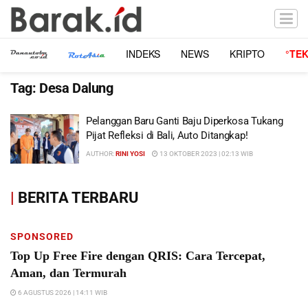
INDEKS
NEWS
KRIPTO
°TE
Tag:
Desa Dalung
Pelanggan Baru Ganti Baju Diperkosa Tukang
Pijat Refleksi di Bali, Auto Ditangkap!
AUTHOR:
RINI YOSI
13 OKTOBER 2023 | 02:13 WIB
|
BERITA TERBARU
SPONSORED
Top Up Free Fire dengan QRIS: Cara Tercepat,
Aman, dan Termurah
6 AGUSTUS 2026 | 14:11 WIB