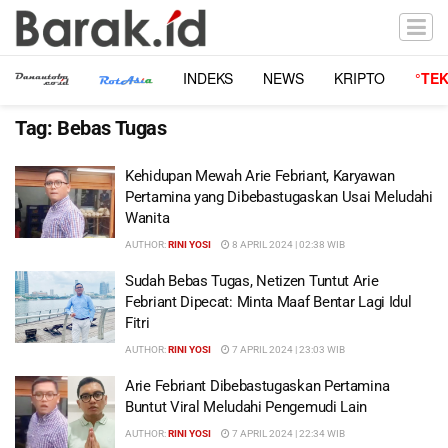
INDEKS
NEWS
KRIPTO
°TE
Tag:
Bebas Tugas
Kehidupan Mewah Arie Febriant, Karyawan
Pertamina yang Dibebastugaskan Usai Meludahi
Wanita
AUTHOR:
RINI YOSI
8 APRIL 2024 | 02:38 WIB
Sudah Bebas Tugas, Netizen Tuntut Arie
Febriant Dipecat: Minta Maaf Bentar Lagi Idul
Fitri
AUTHOR:
RINI YOSI
7 APRIL 2024 | 23:03 WIB
Arie Febriant Dibebastugaskan Pertamina
Buntut Viral Meludahi Pengemudi Lain
AUTHOR:
RINI YOSI
7 APRIL 2024 | 22:34 WIB