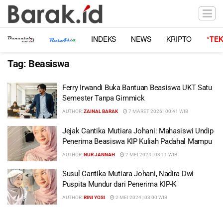
INDEKS
NEWS
KRIPTO
°TE
Tag:
Beasiswa
Ferry Irwandi Buka Bantuan Beasiswa UKT Satu
Semester Tanpa Gimmick
AUTHOR:
ZAINAL BARAK
7 MARET 2026 | 00:41 WIB
Jejak Cantika Mutiara Johani: Mahasiswi Undip
Penerima Beasiswa KIP Kuliah Padahal Mampu
AUTHOR:
NUR JANNAH
2 MEI 2024 | 03:11 WIB
Susul Cantika Mutiara Johani, Nadira Dwi
Puspita Mundur dari Penerima KIP-K
AUTHOR:
RINI YOSI
2 MEI 2024 | 03:00 WIB