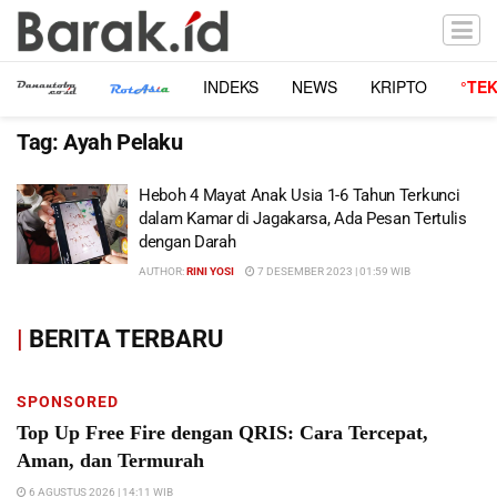
INDEKS
NEWS
KRIPTO
°TE
Tag:
Ayah Pelaku
Heboh 4 Mayat Anak Usia 1-6 Tahun Terkunci
dalam Kamar di Jagakarsa, Ada Pesan Tertulis
dengan Darah
AUTHOR:
RINI YOSI
7 DESEMBER 2023 | 01:59 WIB
|
BERITA TERBARU
SPONSORED
Top Up Free Fire dengan QRIS: Cara Tercepat,
Aman, dan Termurah
6 AGUSTUS 2026 | 14:11 WIB