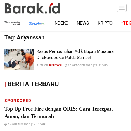
INDEKS
NEWS
KRIPTO
°TE
Tag:
Ariyanssah
Kasus Pembunuhan Adik Bupati Muratara
Direkonstruksi Polda Sumsel
AUTHOR:
RINI YOSI
10 OKTOBER 2023 | 22:51 WIB
|
BERITA TERBARU
SPONSORED
Top Up Free Fire dengan QRIS: Cara Tercepat,
Aman, dan Termurah
6 AGUSTUS 2026 | 14:11 WIB