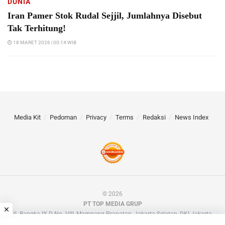
DUNIA
Iran Pamer Stok Rudal Sejjil, Jumlahnya Disebut
Tak Terhitung!
18 MARET 2026 | 00:14 WIB
Media Kit
Pedoman
Privacy
Terms
Redaksi
News Index
© 2026
PT TOP MEDIA GRUP
Jl. Bangka IX D No. VIII, Mampang Prapatan, Jakarta Selatan, DKI Jakarta.
📧 barakdotid[at]gmail.com