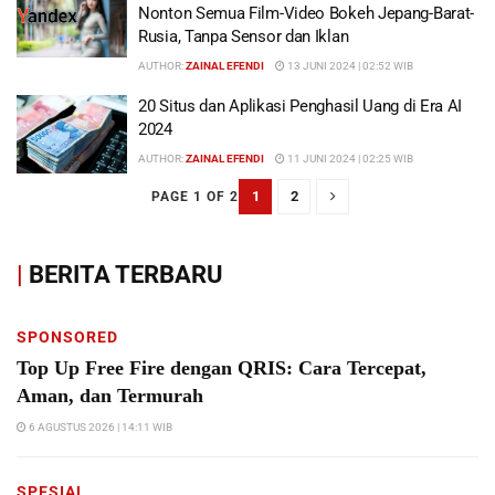
Nonton Semua Film-Video Bokeh Jepang-Barat-
Rusia, Tanpa Sensor dan Iklan
AUTHOR:
ZAINAL EFENDI
13 JUNI 2024 | 02:52 WIB
20 Situs dan Aplikasi Penghasil Uang di Era AI
2024
AUTHOR:
ZAINAL EFENDI
11 JUNI 2024 | 02:25 WIB
1
2
PAGE 1 OF 2
|
BERITA TERBARU
SPONSORED
Top Up Free Fire dengan QRIS: Cara Tercepat,
Aman, dan Termurah
6 AGUSTUS 2026 | 14:11 WIB
SPESIAL