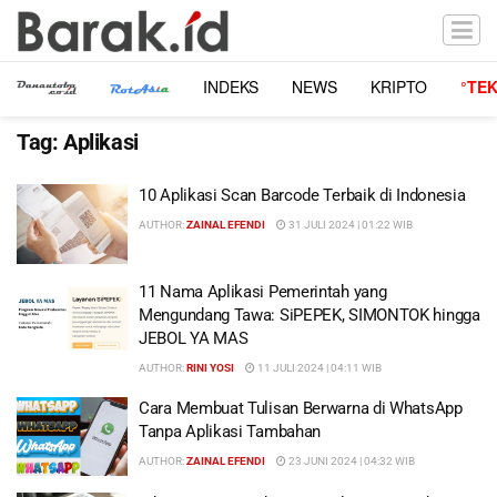
INDEKS
NEWS
KRIPTO
°TE
Tag:
Aplikasi
10 Aplikasi Scan Barcode Terbaik di Indonesia
AUTHOR:
ZAINAL EFENDI
31 JULI 2024 | 01:22 WIB
11 Nama Aplikasi Pemerintah yang
Mengundang Tawa: SiPEPEK, SIMONTOK hingga
JEBOL YA MAS
AUTHOR:
RINI YOSI
11 JULI 2024 | 04:11 WIB
Cara Membuat Tulisan Berwarna di WhatsApp
Tanpa Aplikasi Tambahan
AUTHOR:
ZAINAL EFENDI
23 JUNI 2024 | 04:32 WIB