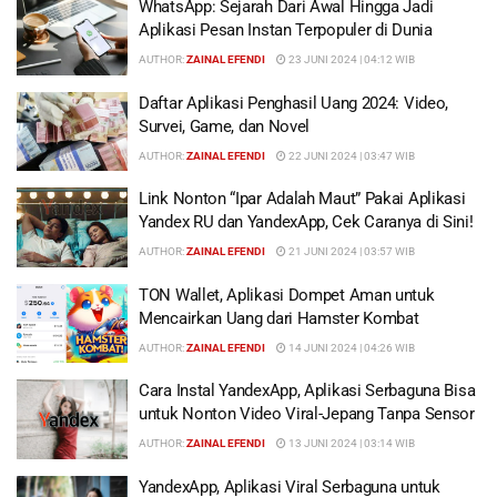
WhatsApp: Sejarah Dari Awal Hingga Jadi
Aplikasi Pesan Instan Terpopuler di Dunia
AUTHOR:
ZAINAL EFENDI
23 JUNI 2024 | 04:12 WIB
Daftar Aplikasi Penghasil Uang 2024: Video,
Survei, Game, dan Novel
AUTHOR:
ZAINAL EFENDI
22 JUNI 2024 | 03:47 WIB
Link Nonton “Ipar Adalah Maut” Pakai Aplikasi
Yandex RU dan YandexApp, Cek Caranya di Sini!
AUTHOR:
ZAINAL EFENDI
21 JUNI 2024 | 03:57 WIB
TON Wallet, Aplikasi Dompet Aman untuk
Mencairkan Uang dari Hamster Kombat
AUTHOR:
ZAINAL EFENDI
14 JUNI 2024 | 04:26 WIB
Cara Instal YandexApp, Aplikasi Serbaguna Bisa
untuk Nonton Video Viral-Jepang Tanpa Sensor
AUTHOR:
ZAINAL EFENDI
13 JUNI 2024 | 03:14 WIB
YandexApp, Aplikasi Viral Serbaguna untuk