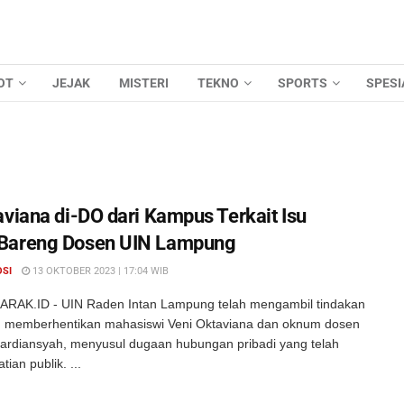
OT
JEJAK
MISTERI
TEKNO
SPORTS
SPESI
aviana di-DO dari Kampus Terkait Isu
Bareng Dosen UIN Lampung
OSI
13 OKTOBER 2023 | 17:04 WIB
RAK.ID - UIN Raden Intan Lampung telah mengambil tindakan
 memberhentikan mahasiswi Veni Oktaviana dan oknum dosen
rdiansyah, menyusul dugaan hubungan pribadi yang telah
ian publik. ...