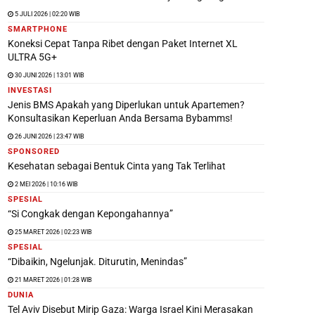
5 JULI 2026 | 02:20 WIB
SMARTPHONE
Koneksi Cepat Tanpa Ribet dengan Paket Internet XL
ULTRA 5G+
30 JUNI 2026 | 13:01 WIB
INVESTASI
Jenis BMS Apakah yang Diperlukan untuk Apartemen?
Konsultasikan Keperluan Anda Bersama Bybamms!
26 JUNI 2026 | 23:47 WIB
SPONSORED
Kesehatan sebagai Bentuk Cinta yang Tak Terlihat
2 MEI 2026 | 10:16 WIB
SPESIAL
“Si Congkak dengan Kepongahannya”
25 MARET 2026 | 02:23 WIB
SPESIAL
“Dibaikin, Ngelunjak. Diturutin, Menindas”
21 MARET 2026 | 01:28 WIB
DUNIA
Tel Aviv Disebut Mirip Gaza: Warga Israel Kini Merasakan