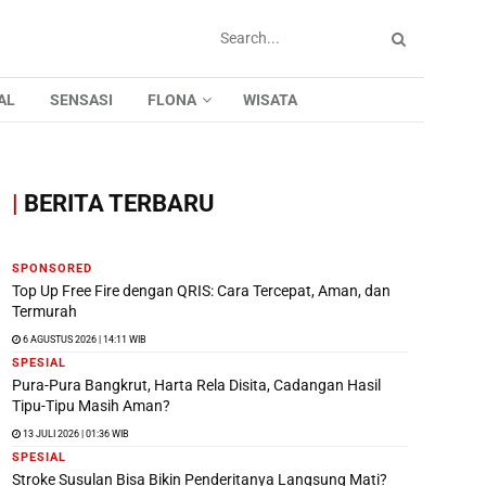
AL
SENSASI
FLONA
WISATA
|
BERITA TERBARU
SPONSORED
Top Up Free Fire dengan QRIS: Cara Tercepat, Aman, dan
Termurah
6 AGUSTUS 2026 | 14:11 WIB
SPESIAL
Pura-Pura Bangkrut, Harta Rela Disita, Cadangan Hasil
Tipu-Tipu Masih Aman?
13 JULI 2026 | 01:36 WIB
SPESIAL
Stroke Susulan Bisa Bikin Penderitanya Langsung Mati?