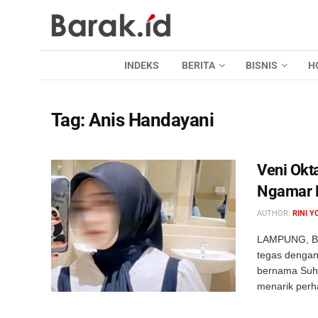
INDEKS
BERITA
BISNIS
H
Tag:
Anis Handayani
Veni Okt
Ngamar 
AUTHOR:
RINI Y
LAMPUNG, BA
tegas dengan
bernama Suha
menarik perhat