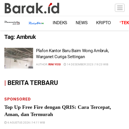
INDEKS
NEWS
KRIPTO
°TE
Tag:
Ambruk
Plafon Kantor Baru Baim Wong Ambruk,
Warganet Curiga Settingan
AUTHOR:
RINI YOSI
14 DESEMBER 2023 | 19:23 WIB
|
BERITA TERBARU
SPONSORED
Top Up Free Fire dengan QRIS: Cara Tercepat,
Aman, dan Termurah
6 AGUSTUS 2026 | 14:11 WIB