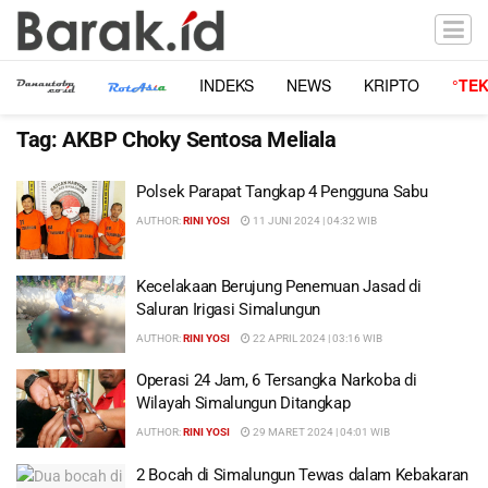
INDEKS
NEWS
KRIPTO
°TE
Tag:
AKBP Choky Sentosa Meliala
Polsek Parapat Tangkap 4 Pengguna Sabu
AUTHOR:
RINI YOSI
11 JUNI 2024 | 04:32 WIB
Kecelakaan Berujung Penemuan Jasad di
Saluran Irigasi Simalungun
AUTHOR:
RINI YOSI
22 APRIL 2024 | 03:16 WIB
Operasi 24 Jam, 6 Tersangka Narkoba di
Wilayah Simalungun Ditangkap
AUTHOR:
RINI YOSI
29 MARET 2024 | 04:01 WIB
2 Bocah di Simalungun Tewas dalam Kebakaran