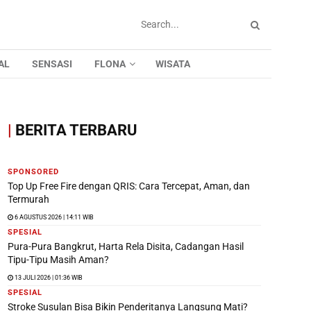
AL
SENSASI
FLONA
WISATA
|
BERITA TERBARU
SPONSORED
Top Up Free Fire dengan QRIS: Cara Tercepat, Aman, dan
Termurah
6 AGUSTUS 2026 | 14:11 WIB
SPESIAL
Pura-Pura Bangkrut, Harta Rela Disita, Cadangan Hasil
Tipu-Tipu Masih Aman?
13 JULI 2026 | 01:36 WIB
SPESIAL
Stroke Susulan Bisa Bikin Penderitanya Langsung Mati?