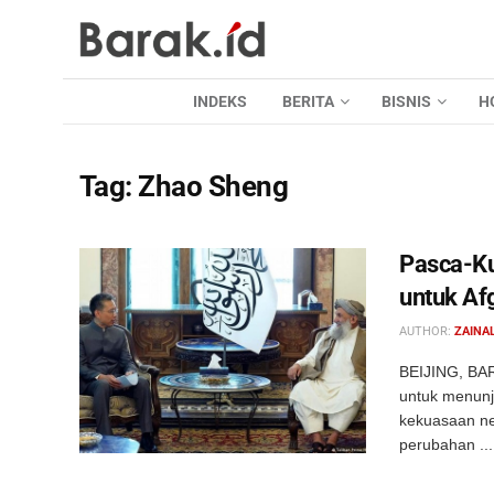
INDEKS
BERITA
BISNIS
H
Tag:
Zhao Sheng
Pasca-Ku
untuk Af
AUTHOR:
ZAINAL
BEIJING, BAR
untuk menunj
kekuasaan ne
perubahan ...