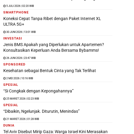
5 JULI 2026 | 02:20 WIB
SMARTPHONE
Koneksi Cepat Tanpa Ribet dengan Paket Internet XL
ULTRA 5G+
30 JUNI 2026 | 13:01 WIB
INVESTASI
Jenis BMS Apakah yang Diperlukan untuk Apartemen?
Konsultasikan Keperluan Anda Bersama Bybamms!
26 JUNI 2026 | 23:47 WIB
SPONSORED
Kesehatan sebagai Bentuk Cinta yang Tak Terlihat
2 MEI 2026 | 10:16 WIB
SPESIAL
“Si Congkak dengan Kepongahannya”
25 MARET 2026 | 02:23 WIB
SPESIAL
“Dibaikin, Ngelunjak. Diturutin, Menindas”
21 MARET 2026 | 01:28 WIB
DUNIA
Tel Aviv Disebut Mirip Gaza: Warga Israel Kini Merasakan