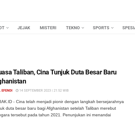
OT
JEJAK
MISTERI
TEKNO
SPORTS
SPESI
asa Taliban, Cina Tunjuk Duta Besar Baru
ghanistan
 EFENDI
14 SEPTEMBER 2023 | 21:52 WIB
AK.ID - Cina telah menjadi pionir dengan langkah bersejarahnya
uk duta besar baru bagi Afghanistan setelah Taliban merebut
gara tersebut pada tahun 2021. Penunjukan ini menandai