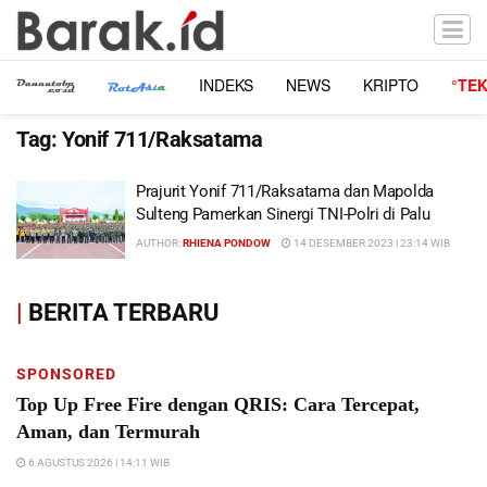
INDEKS
NEWS
KRIPTO
°TE
Tag:
Yonif 711/Raksatama
Prajurit Yonif 711/Raksatama dan Mapolda
Sulteng Pamerkan Sinergi TNI-Polri di Palu
AUTHOR:
RHIENA PONDOW
14 DESEMBER 2023 | 23:14 WIB
|
BERITA TERBARU
SPONSORED
Top Up Free Fire dengan QRIS: Cara Tercepat,
Aman, dan Termurah
6 AGUSTUS 2026 | 14:11 WIB