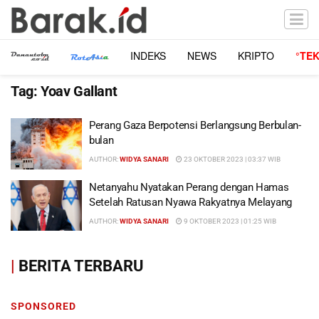
INDEKS
NEWS
KRIPTO
°TE
Tag:
Yoav Gallant
Perang Gaza Berpotensi Berlangsung Berbulan-
bulan
AUTHOR:
WIDYA SANARI
23 OKTOBER 2023 | 03:37 WIB
Netanyahu Nyatakan Perang dengan Hamas
Setelah Ratusan Nyawa Rakyatnya Melayang
AUTHOR:
WIDYA SANARI
9 OKTOBER 2023 | 01:25 WIB
|
BERITA TERBARU
SPONSORED