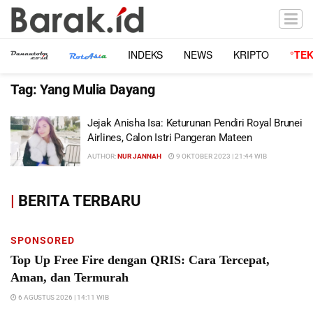
INDEKS
NEWS
KRIPTO
°TE
Tag:
Yang Mulia Dayang
Jejak Anisha Isa: Keturunan Pendiri Royal Brunei
Airlines, Calon Istri Pangeran Mateen
AUTHOR:
NUR JANNAH
9 OKTOBER 2023 | 21:44 WIB
|
BERITA TERBARU
SPONSORED
Top Up Free Fire dengan QRIS: Cara Tercepat,
Aman, dan Termurah
6 AGUSTUS 2026 | 14:11 WIB