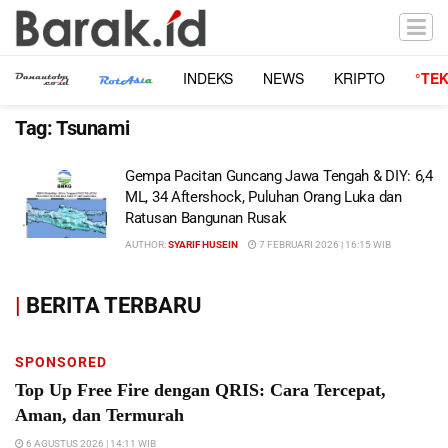
INDEKS
NEWS
KRIPTO
°TE
Tag:
Tsunami
Gempa Pacitan Guncang Jawa Tengah & DIY: 6,4
ML, 34 Aftershock, Puluhan Orang Luka dan
Ratusan Bangunan Rusak
AUTHOR:
SYARIF HUSEIN
7 FEBRUARI 2026 | 16:15 WIB
|
BERITA TERBARU
SPONSORED
Top Up Free Fire dengan QRIS: Cara Tercepat,
Aman, dan Termurah
6 AGUSTUS 2026 | 14:11 WIB