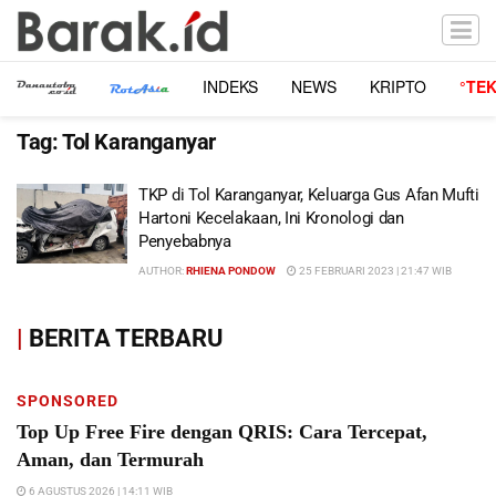
INDEKS
NEWS
KRIPTO
°TE
Tag:
Tol Karanganyar
TKP di Tol Karanganyar, Keluarga Gus Afan Mufti
Hartoni Kecelakaan, Ini Kronologi dan
Penyebabnya
AUTHOR:
RHIENA PONDOW
25 FEBRUARI 2023 | 21:47 WIB
|
BERITA TERBARU
SPONSORED
Top Up Free Fire dengan QRIS: Cara Tercepat,
Aman, dan Termurah
6 AGUSTUS 2026 | 14:11 WIB