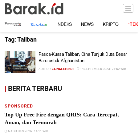
INDEKS
NEWS
KRIPTO
°TE
Tag:
Taliban
Pasca-Kuasa Taliban, Cina Tunjuk Duta Besar
Baru untuk Afghanistan
AUTHOR:
ZAINAL EFENDI
14 SEPTEMBER 2023 | 21:52 WIB
|
BERITA TERBARU
SPONSORED
Top Up Free Fire dengan QRIS: Cara Tercepat,
Aman, dan Termurah
6 AGUSTUS 2026 | 14:11 WIB