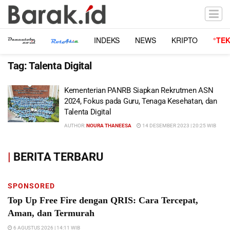
INDEKS
NEWS
KRIPTO
°TE
Tag:
Talenta Digital
Kementerian PANRB Siapkan Rekrutmen ASN
2024, Fokus pada Guru, Tenaga Kesehatan, dan
Talenta Digital
AUTHOR:
NOURA THANEESA
14 DESEMBER 2023 | 20:25 WIB
|
BERITA TERBARU
SPONSORED
Top Up Free Fire dengan QRIS: Cara Tercepat,
Aman, dan Termurah
6 AGUSTUS 2026 | 14:11 WIB